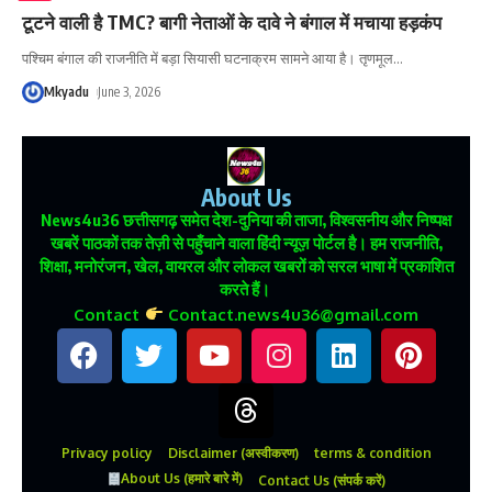
टूटने वाली है TMC? बागी नेताओं के दावे ने बंगाल में मचाया हड़कंप
पश्चिम बंगाल की राजनीति में बड़ा सियासी घटनाक्रम सामने आया है। तृणमूल
…
Mkyadu
June 3, 2026
About Us
News4u36
छत्तीसगढ़ समेत देश-दुनिया की ताजा, विश्वसनीय और निष्पक्ष
खबरें पाठकों तक तेज़ी से पहुँचाने वाला हिंदी न्यूज़ पोर्टल है। हम राजनीति,
शिक्षा, मनोरंजन, खेल, वायरल और लोकल खबरों को सरल भाषा में प्रकाशित
करते हैं।
Contact
Contact.news4u36@gmail.com
Privacy policy
Disclaimer (अस्वीकरण)
terms & condition
About Us (हमारे बारे में)
Contact Us (संपर्क करें)