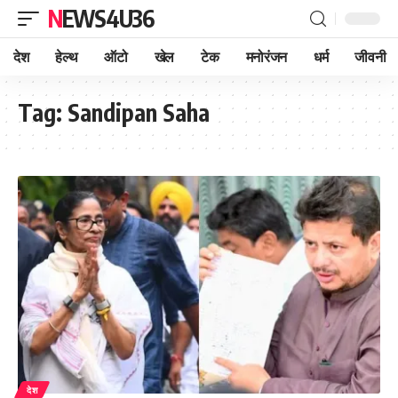
NEWS4U36
देश
हेल्थ
ऑटो
खेल
टेक
मनोरंजन
धर्म
जीवनी
Tag:
Sandipan Saha
देश