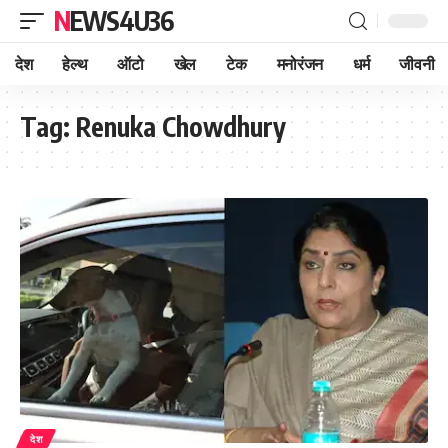
NEWS4U36
देश
हेल्थ
ऑटो
खेल
टेक
मनोरंजन
धर्म
जीवनी
Tag:
Renuka Chowdhury
देश