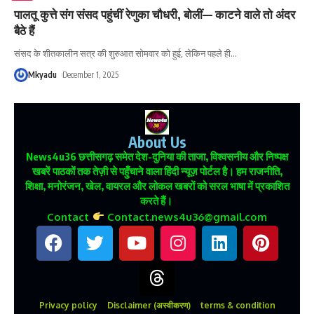
पालतू कुत्ते संग संसद पहुंचीं रेणुका चौधरी, बोलीं— काटने वाले तो अंदर
बैठे हैं
संसद के शीतकालीन सत्र की शुरुआत सोमवार को हुई, लेकिन पहले ही
…
Mkyadu
December 1, 2025
About Us
News4u36
छत्तीसगढ़ समेत देश-दुनिया की ताजा, विश्वसनीय और निष्पक्ष
खबरें पाठकों तक तेज़ी से पहुँचाने वाला हिंदी न्यूज़ पोर्टल है। हम राजनीति,
शिक्षा, मनोरंजन, खेल, वायरल और लोकल खबरों को सरल भाषा में प्रकाशित
करते हैं।
Contact
Contact.news4u36@gmail.com
Privacy policy
Disclaimer (अस्वीकरण)
terms & condition