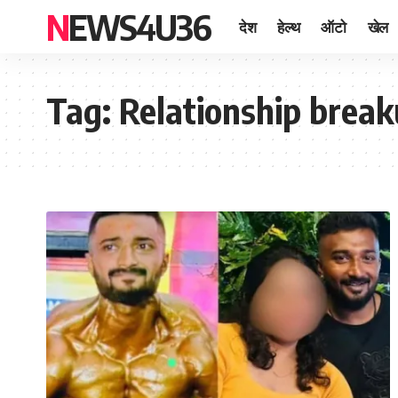
NEWS4U36
देश
हेल्थ
ऑटो
खेल
Tag:
Relationship brea