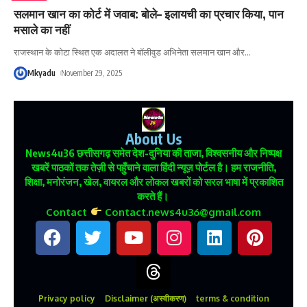
सलमान खान का कोर्ट में जवाब: बोले– इलायची का प्रचार किया, पान
मसाले का नहीं
राजस्थान के कोटा स्थित एक अदालत ने बॉलीवुड अभिनेता सलमान खान और
…
Mkyadu
November 29, 2025
About Us
News4u36
छत्तीसगढ़ समेत देश-दुनिया की ताजा, विश्वसनीय और निष्पक्ष
खबरें पाठकों तक तेज़ी से पहुँचाने वाला हिंदी न्यूज़ पोर्टल है। हम राजनीति,
शिक्षा, मनोरंजन, खेल, वायरल और लोकल खबरों को सरल भाषा में प्रकाशित
करते हैं।
Contact
Contact.news4u36@gmail.com
Privacy policy
Disclaimer (अस्वीकरण)
terms & condition