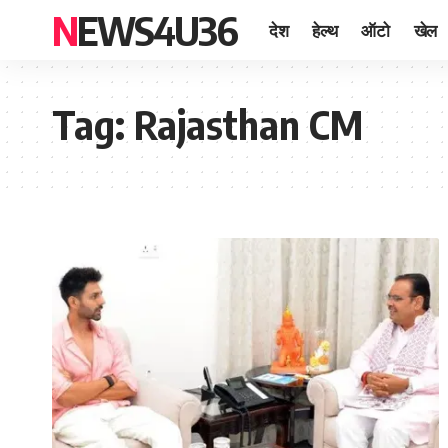
NEWS4U36
देश
हेल्थ
ऑटो
खेल
Tag:
Rajasthan CM