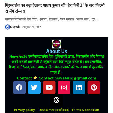
प्रियदर्शन का बड़ा ऐलान: अक्षय कुमार की ‘हेरा फेरी 3’ के बाद फिल्मों
से लेंगे संन्यास
भारतीय सिनेमा को ‘हेरा फेरी’, ‘हंगामा’, ‘हलचल’, ‘गरम मसाला’, ‘भागम भाग’, ‘चुप
…
Mkyadu
August 24, 2025
About Us
News4u36
छत्तीसगढ़ समेत देश-दुनिया की ताजा, विश्वसनीय और निष्पक्ष
खबरें पाठकों तक तेज़ी से पहुँचाने वाला हिंदी न्यूज़ पोर्टल है। हम राजनीति,
शिक्षा, मनोरंजन, खेल, वायरल और लोकल खबरों को सरल भाषा में प्रकाशित
करते हैं।
Contact
Contact.news4u36@gmail.com
Privacy policy
Disclaimer (अस्वीकरण)
terms & condition