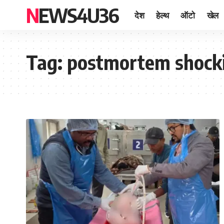
NEWS4U36
देश
हेल्थ
ऑटो
खेल
Tag:
postmortem shock