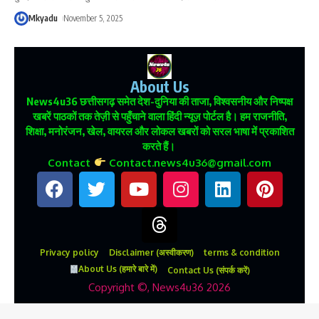
Mkyadu
November 5, 2025
About Us
News4u36
छत्तीसगढ़ समेत देश-दुनिया की ताजा, विश्वसनीय और निष्पक्ष
खबरें पाठकों तक तेज़ी से पहुँचाने वाला हिंदी न्यूज़ पोर्टल है। हम राजनीति,
शिक्षा, मनोरंजन, खेल, वायरल और लोकल खबरों को सरल भाषा में प्रकाशित
करते हैं।
Contact
Contact.news4u36@gmail.com
Privacy policy
Disclaimer (अस्वीकरण)
terms & condition
About Us (हमारे बारे में)
Contact Us (संपर्क करें)
Copyright ©, News4u36 2026