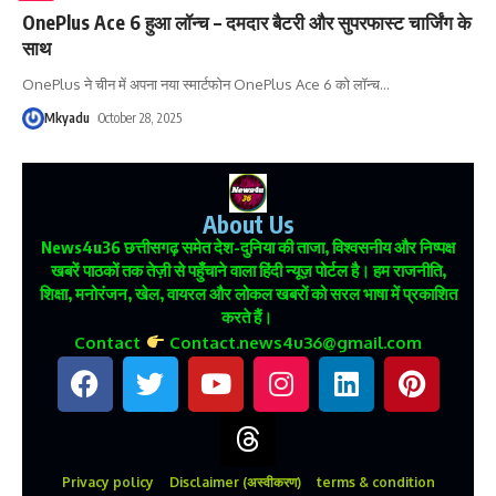
OnePlus Ace 6 हुआ लॉन्च – दमदार बैटरी और सुपरफास्ट चार्जिंग के
साथ
OnePlus ने चीन में अपना नया स्मार्टफोन OnePlus Ace 6 को लॉन्च
…
Mkyadu
October 28, 2025
About Us
News4u36
छत्तीसगढ़ समेत देश-दुनिया की ताजा, विश्वसनीय और निष्पक्ष
खबरें पाठकों तक तेज़ी से पहुँचाने वाला हिंदी न्यूज़ पोर्टल है। हम राजनीति,
शिक्षा, मनोरंजन, खेल, वायरल और लोकल खबरों को सरल भाषा में प्रकाशित
करते हैं।
Contact
Contact.news4u36@gmail.com
Privacy policy
Disclaimer (अस्वीकरण)
terms & condition