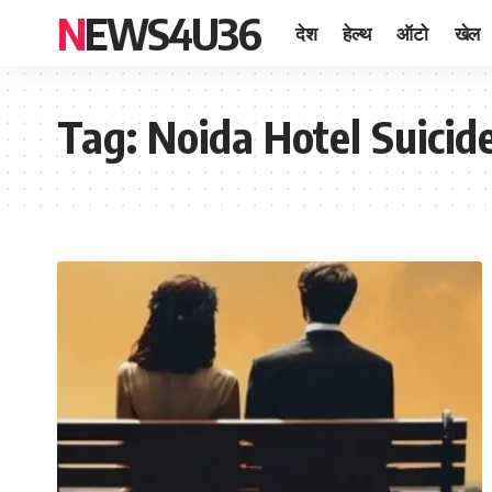
NEWS4U36
देश
हेल्थ
ऑटो
खेल
Tag:
Noida Hotel Suicid