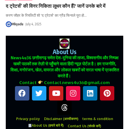
द ट्रेटर्स’ की विनर निकिता लूथर कौन हैं? जानें उनके बारे में
करण जौहर के रियलिटी शो 'द ट्रेटर्स' का ग्रैंड फिनाले पूरा हो
…
Mkyadu
July 4, 2025
About Us
News4u36
छत्तीसगढ़ समेत देश-दुनिया की ताजा, विश्वसनीय और निष्पक्ष
खबरें पाठकों तक तेज़ी से पहुँचाने वाला हिंदी न्यूज़ पोर्टल है। हम राजनीति,
शिक्षा, मनोरंजन, खेल, वायरल और लोकल खबरों को सरल भाषा में प्रकाशित
करते हैं।
Contact
Contact.news4u36@gmail.com
Privacy policy
Disclaimer (अस्वीकरण)
terms & condition
About Us (हमारे बारे में)
Contact Us (संपर्क करें)