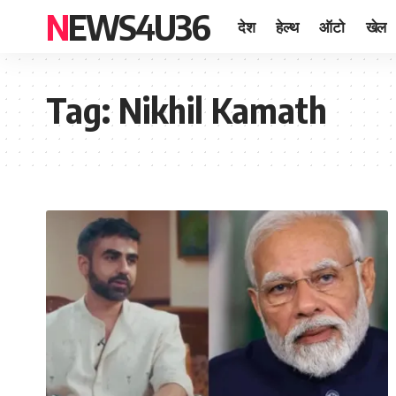
NEWS4U36
देश
हेल्थ
ऑटो
खेल
Tag:
Nikhil Kamath