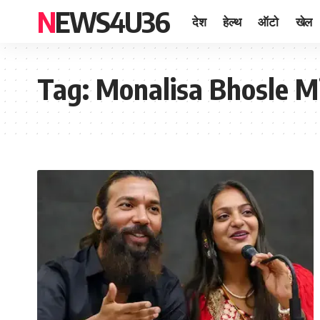
NEWS4U36
देश
हेल्थ
ऑटो
खेल
Tag:
Monalisa Bhosle M