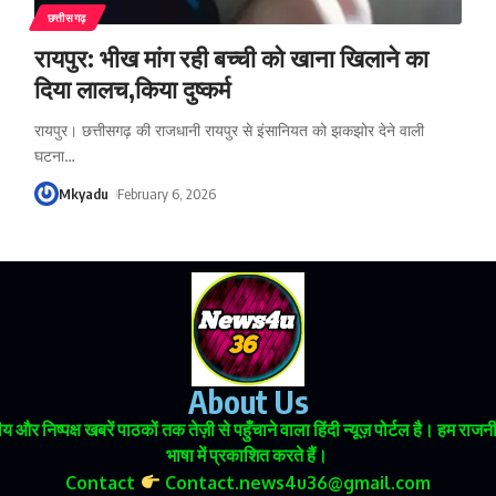
छत्तीसगढ़
रायपुर: भीख मांग रही बच्ची को खाना खिलाने का
दिया लालच,किया दुष्कर्म
रायपुर। छत्तीसगढ़ की राजधानी रायपुर से इंसानियत को झकझोर देने वाली
घटना
…
Mkyadu
February 6, 2026
About Us
 और निष्पक्ष खबरें पाठकों तक तेज़ी से पहुँचाने वाला हिंदी न्यूज़ पोर्टल है। हम
भाषा में प्रकाशित करते हैं।
Contact
Contact.news4u36@gmail.com