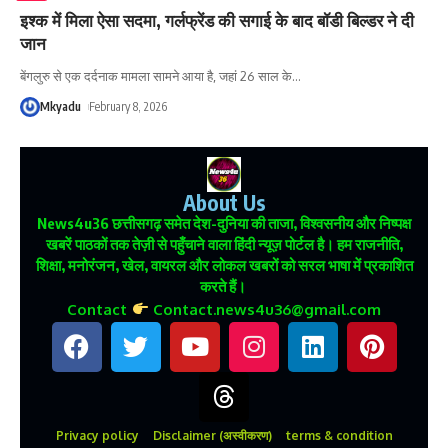
इश्क में मिला ऐसा सदमा, गर्लफ्रेंड की सगाई के बाद बॉडी बिल्डर ने दी
जान
बेंगलुरु से एक दर्दनाक मामला सामने आया है, जहां 26 साल के
…
Mkyadu
February 8, 2026
About Us
News4u36
छत्तीसगढ़ समेत देश-दुनिया की ताजा, विश्वसनीय और निष्पक्ष
खबरें पाठकों तक तेज़ी से पहुँचाने वाला हिंदी न्यूज़ पोर्टल है। हम राजनीति,
शिक्षा, मनोरंजन, खेल, वायरल और लोकल खबरों को सरल भाषा में प्रकाशित
करते हैं।
Contact
Contact.news4u36@gmail.com
Privacy policy
Disclaimer (अस्वीकरण)
terms & condition