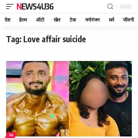
NEWS4U36
देश
हेल्थ
ऑटो
खेल
टेक
मनोरंजन
धर्म
जीवनी
Tag:
Love affair suicide
देश