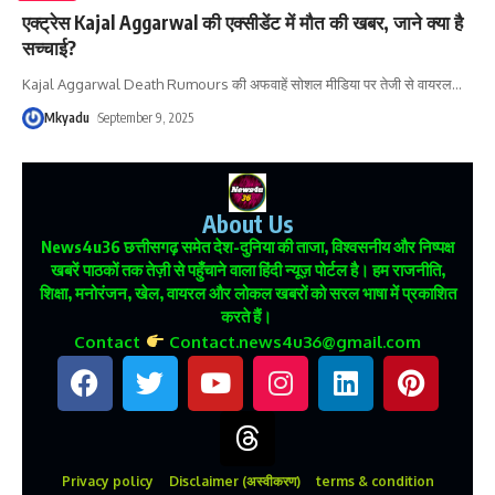
एक्ट्रेस Kajal Aggarwal की एक्सीडेंट में मौत की खबर, जाने क्या है
सच्चाई?
Kajal Aggarwal Death Rumours की अफवाहें सोशल मीडिया पर तेजी से वायरल
…
Mkyadu
September 9, 2025
About Us
News4u36
छत्तीसगढ़ समेत देश-दुनिया की ताजा, विश्वसनीय और निष्पक्ष
खबरें पाठकों तक तेज़ी से पहुँचाने वाला हिंदी न्यूज़ पोर्टल है। हम राजनीति,
शिक्षा, मनोरंजन, खेल, वायरल और लोकल खबरों को सरल भाषा में प्रकाशित
करते हैं।
Contact
Contact.news4u36@gmail.com
Privacy policy
Disclaimer (अस्वीकरण)
terms & condition