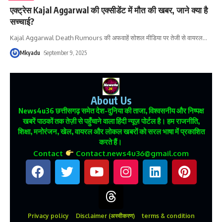
एक्ट्रेस Kajal Aggarwal की एक्सीडेंट में मौत की खबर, जाने क्या है
सच्चाई?
Kajal Aggarwal Death Rumours की अफवाहें सोशल मीडिया पर तेजी से वायरल
…
Mkyadu
September 9, 2025
About Us
News4u36
छत्तीसगढ़ समेत देश-दुनिया की ताजा, विश्वसनीय और निष्पक्ष
खबरें पाठकों तक तेज़ी से पहुँचाने वाला हिंदी न्यूज़ पोर्टल है। हम राजनीति,
शिक्षा, मनोरंजन, खेल, वायरल और लोकल खबरों को सरल भाषा में प्रकाशित
करते हैं।
Contact
Contact.news4u36@gmail.com
Privacy policy
Disclaimer (अस्वीकरण)
terms & condition