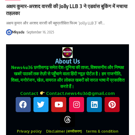
अक्षय कुमार-अरशद वारसी की Jolly LLB 3 ने एडवांस बुकिंग में मचाया
तहलका
अक्षय कुमार और अरशद वारसी की बहुप्रतीक्षित फिल्म ‘Jolly LLB 3’ की
…
Mkyadu
September 16, 2025
About Us
News4u36
छत्तीसगढ़ समेत देश-दुनिया की ताजा, विश्वसनीय और निष्पक्ष
खबरें पाठकों तक तेज़ी से पहुँचाने वाला हिंदी न्यूज़ पोर्टल है। हम राजनीति,
शिक्षा, मनोरंजन, खेल, वायरल और लोकल खबरों को सरल भाषा में प्रकाशित
करते हैं।
Contact
Contact.news4u36@gmail.com
Privacy policy
Disclaimer (अस्वीकरण)
terms & condition