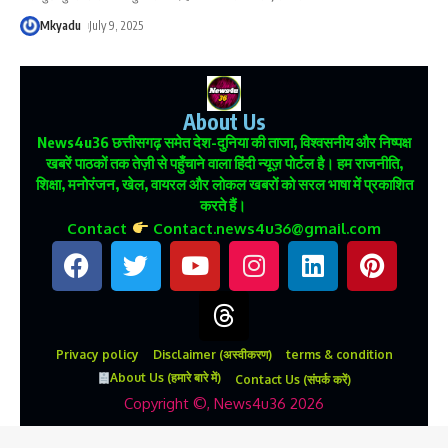
Mkyadu
July 9, 2025
About Us
News4u36
छत्तीसगढ़ समेत देश-दुनिया की ताजा, विश्वसनीय और निष्पक्ष
खबरें पाठकों तक तेज़ी से पहुँचाने वाला हिंदी न्यूज़ पोर्टल है। हम राजनीति,
शिक्षा, मनोरंजन, खेल, वायरल और लोकल खबरों को सरल भाषा में प्रकाशित
करते हैं।
Contact
Contact.news4u36@gmail.com
Privacy policy
Disclaimer (अस्वीकरण)
terms & condition
About Us (हमारे बारे में)
Contact Us (संपर्क करें)
Copyright ©, News4u36 2026