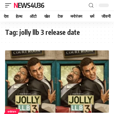
NEWS4U36
देश
हेल्थ
ऑटो
खेल
टेक
मनोरंजन
धर्म
जीवनी
Tag:
jolly llb 3 release date
मनोरंजन