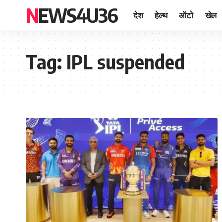
NEWS4U36
देश
हेल्थ
ऑटो
खेल
Tag:
IPL suspended