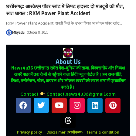
छत्तीसगढ़: आरकेएम पॉवर प्लांट में लिफ्ट हादसा: दो मजदूरों की मौत,
सात घायल : RKM Power Plant Accident
RKM Power Plant Accident: सक्ती जिले के डभरा स्थित आरकेएम पॉवर प्लांट
…
Mkyadu
October 8, 2025
About Us
News4u36
छत्तीसगढ़ समेत देश-दुनिया की ताजा, विश्वसनीय और निष्पक्ष
खबरें पाठकों तक तेज़ी से पहुँचाने वाला हिंदी न्यूज़ पोर्टल है। हम राजनीति,
शिक्षा, मनोरंजन, खेल, वायरल और लोकल खबरों को सरल भाषा में प्रकाशित
करते हैं।
Contact
Contact.news4u36@gmail.com
Privacy policy
Disclaimer (अस्वीकरण)
terms & condition