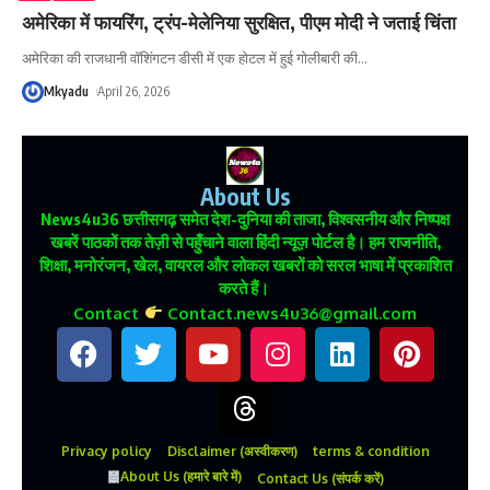
अमेरिका में फायरिंग, ट्रंप-मेलेनिया सुरक्षित, पीएम मोदी ने जताई चिंता
अमेरिका की राजधानी वॉशिंगटन डीसी में एक होटल में हुई गोलीबारी की
…
Mkyadu
April 26, 2026
About Us
News4u36
छत्तीसगढ़ समेत देश-दुनिया की ताजा, विश्वसनीय और निष्पक्ष
खबरें पाठकों तक तेज़ी से पहुँचाने वाला हिंदी न्यूज़ पोर्टल है। हम राजनीति,
शिक्षा, मनोरंजन, खेल, वायरल और लोकल खबरों को सरल भाषा में प्रकाशित
करते हैं।
Contact
Contact.news4u36@gmail.com
Privacy policy
Disclaimer (अस्वीकरण)
terms & condition
About Us (हमारे बारे में)
Contact Us (संपर्क करें)