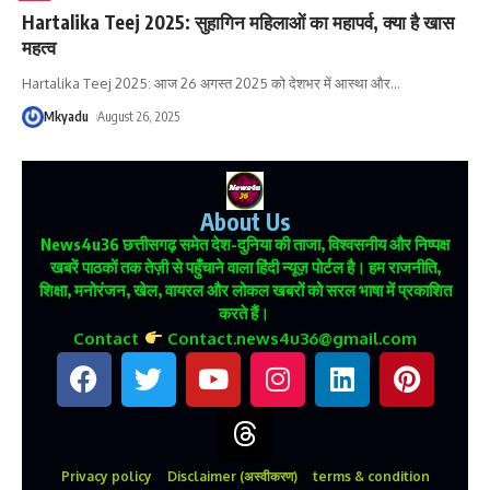
Hartalika Teej 2025: सुहागिन महिलाओं का महापर्व, क्या है खास
महत्व
Hartalika Teej 2025: आज 26 अगस्त 2025 को देशभर में आस्था और
…
Mkyadu
August 26, 2025
About Us
News4u36
छत्तीसगढ़ समेत देश-दुनिया की ताजा, विश्वसनीय और निष्पक्ष
खबरें पाठकों तक तेज़ी से पहुँचाने वाला हिंदी न्यूज़ पोर्टल है। हम राजनीति,
शिक्षा, मनोरंजन, खेल, वायरल और लोकल खबरों को सरल भाषा में प्रकाशित
करते हैं।
Contact
Contact.news4u36@gmail.com
Privacy policy
Disclaimer (अस्वीकरण)
terms & condition