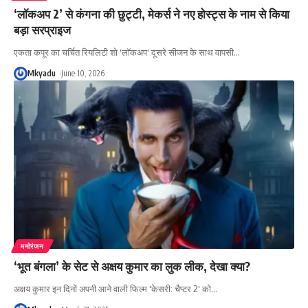
‘लॉकअप 2’ से कंगना की छुट्टी, मेकर्स ने नए होस्ट्स के नाम से किया
बड़ा सरप्राइज
एकता कपूर का चर्चित रियलिटी शो 'लॉकअप' दूसरे सीजन के साथ वापसी
…
Mkyadu
June 10, 2026
मनोरंजन
‘भूत बंगला’ के सेट से अक्षय कुमार का लुक लीक, देखा क्या?
अक्षय कुमार इन दिनों अपनी आने वाली फिल्म 'केसरी: चैप्टर 2' को
…