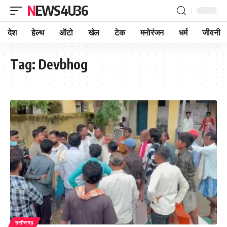
NEWS4U36
देश
हेल्थ
ऑटो
खेल
टेक
मनोरंजन
धर्म
जीवनी
Tag:
Devbhog
छत्तीसगढ़