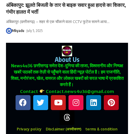
अंबिकापुर: झूलते बिजली के तार से बाइक सवार हुआ हादसे का शिकार,
गंभीर हालत में भर्ती
अंबिकापुर (छत्तीसगढ़) – शहर से एक चौंकाने वाला CCTV फुटेज सामने आया
…
Mkyadu
July 5, 2025
About Us
News4u36
छत्तीसगढ़ समेत देश-दुनिया की ताजा, विश्वसनीय और निष्पक्ष
खबरें पाठकों तक तेज़ी से पहुँचाने वाला हिंदी न्यूज़ पोर्टल है। हम राजनीति,
शिक्षा, मनोरंजन, खेल, वायरल और लोकल खबरों को सरल भाषा में प्रकाशित
करते हैं।
Contact
Contact.news4u36@gmail.com
Privacy policy
Disclaimer (अस्वीकरण)
terms & condition