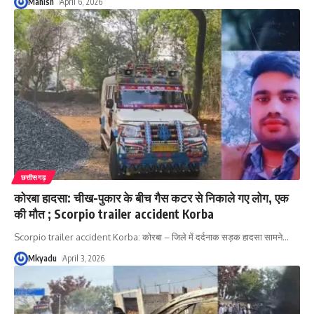
Manish
April 6, 2026
छत्तीसगढ़
कोरबा हादसा: चीख-पुकार के बीच गैस कटर से निकाले गए लोग, एक
की मौत ; Scorpio trailer accident Korba
Scorpio trailer accident Korba: कोरबा – जिले में दर्दनाक सड़क हादसा सामने
…
Mkyadu
April 3, 2026