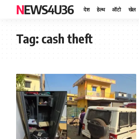
NEWS4U36
देश
हेल्थ
ऑटो
खेल
Tag:
cash theft