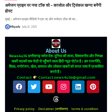
अमेजन प्राइम पर नया टॉक शो – काजोल और ट्विंकल खन्ना बनेंगी
होस्ट
मुंबई। अमेजन प्राइम वीडियो ने एक नए और मजेदार टॉक शो का
…
Mkyadu
July 22, 2025
About Us
News4u36
छत्तीसगढ़ समेत देश-दुनिया की ताजा, विश्वसनीय और निष्पक्ष
खबरें पाठकों तक तेज़ी से पहुँचाने वाला हिंदी न्यूज़ पोर्टल है। हम राजनीति,
शिक्षा, मनोरंजन, खेल, वायरल और लोकल खबरों को सरल भाषा में प्रकाशित
करते हैं।
Contact
Contact.news4u36@gmail.com
Privacy policy
Disclaimer (अस्वीकरण)
terms & condition