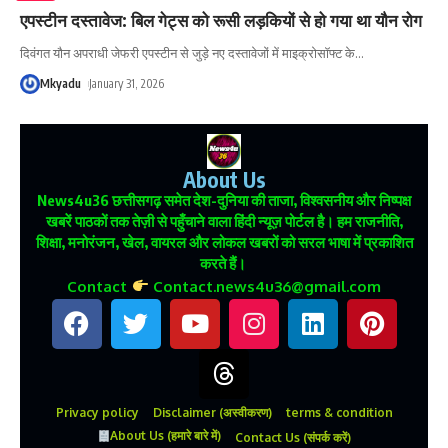
एपस्टीन दस्तावेज: बिल गेट्स को रूसी लड़कियों से हो गया था यौन रोग
दिवंगत यौन अपराधी जेफरी एपस्टीन से जुड़े नए दस्तावेजों में माइक्रोसॉफ्ट के
…
Mkyadu
January 31, 2026
About Us
News4u36
छत्तीसगढ़ समेत देश-दुनिया की ताजा, विश्वसनीय और निष्पक्ष
खबरें पाठकों तक तेज़ी से पहुँचाने वाला हिंदी न्यूज़ पोर्टल है। हम राजनीति,
शिक्षा, मनोरंजन, खेल, वायरल और लोकल खबरों को सरल भाषा में प्रकाशित
करते हैं।
Contact
Contact.news4u36@gmail.com
Privacy policy
Disclaimer (अस्वीकरण)
terms & condition
About Us (हमारे बारे में)
Contact Us (संपर्क करें)