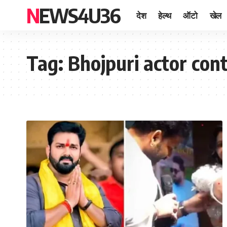
NEWS4U36
देश
हेल्थ
ऑटो
खेल
Tag:
Bhojpuri actor con