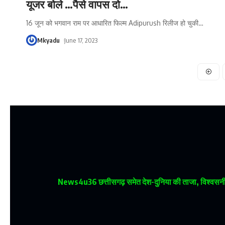
यूजर बोले …पैसे वापस दो…
16 जून को भगवान राम पर आधारित फिल्म Adipurush रिलीज हो चुकी
…
Mkyadu
June 17, 2023
News4u36
छत्तीसगढ़ समेत देश-दुनिया की ताजा, विश्वसनीय