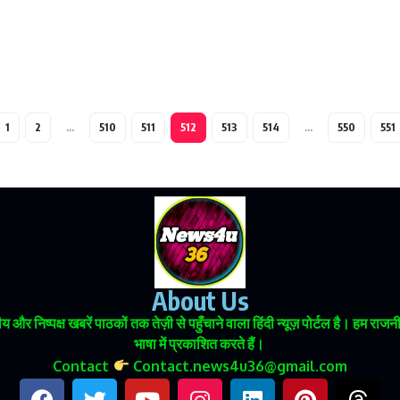
1
2
…
510
511
512
513
514
…
550
551
About Us
 और निष्पक्ष खबरें पाठकों तक तेज़ी से पहुँचाने वाला हिंदी न्यूज़ पोर्टल है। हम
भाषा में प्रकाशित करते हैं।
Contact
Contact.news4u36@gmail.com